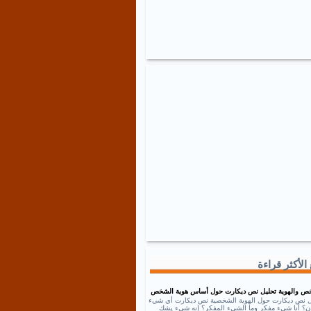
الأكثر قراءة
ص والهوية تحليل نص ديكارت حول أساس هوية الشخص
ل نص ديكارت حول الهوية الشخصية نص ديكارت أي شيء
إذن؟ أنا شيء مفكر وما الشيء المفكر؟ إنه شيء يشك