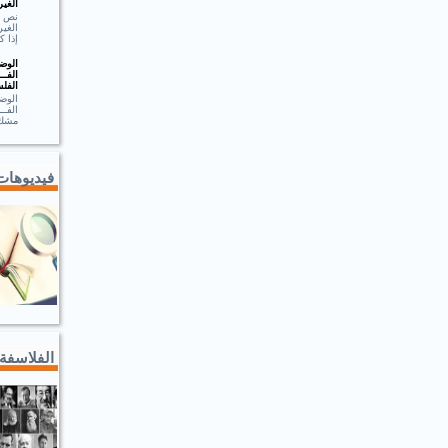
الغير
الغير
إذا ك
الوضـ
الفــ
الفلس
الوضـ
الف
مشك.
فيديوهات
الفلاسفة