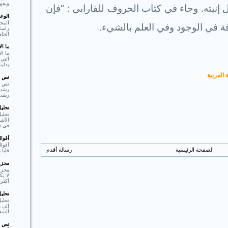
ويفهم
 إنيته. وجاء في كتاب الحروف للفارابي : "فإن
الوع
المحو
اقة في الوجود وفي العلم بالشيء.
راسل 
الجام
ما ا
ما ال
التي 
بدايت
 العربية
نص ا
نص ا
رشد،
تحلي
تحليل
الأشي
في فع
أقوا
أقوا
الصفحة الرئيسية
رسالة أقدم
قلبا هادئا"  Shakespear
مجزوء
مجزو
لا ي
أكثر 
تحلي
تحلي
إلى م
الشخ