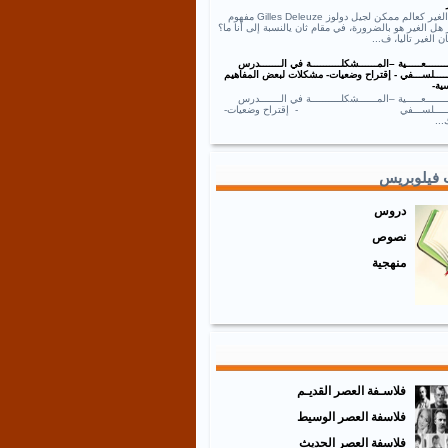
نص الغير كعالم ممكن لجيل دولوز Gilles Deleuze مفهوم
 هل الغير هو بالضرورة، في مقام ثان يالنسبة إلى أنا ما؟
ان الغير تاليا، ف...
ــــــعـــــية –المــــــشكلــــــــــة في الـــــــدرس
ـــــلســـفي - إقتراح وضعيات- مشكلات لبعض المفاهيم
ية-
ــــــعـــــية –المــــــشكلــــــــــة في الـــــــدرس
ـــــــلســـفي - إقتراح وضعيات-
..
 فيلوبريس
دروس
نصوص
منهجية
فلاسـفة العصر القديـم
فلاسفة العصر الوسيط
فلاسفة العصر الحديث