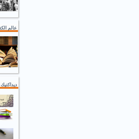
عالم الك
ديداكتيك 