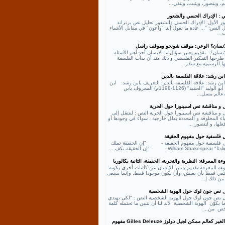
، ويتصور، ويثبت، وينفي...
ي : الإدراك الحسي والشعور
ر الأول: الإدراك الحسي والشعور تحليل نص برتراند
النص: "... عادة ما نقول إننا "واعون" في مقابل الأشياء
د...
لانسان؟ الوعي: موقف شونجو وموقف راسل
انسان؟ تقديم يعتبر سؤال ما الانسان أحد أهم الأسئلة
طرحها التفكير الفلسفي و ذلك منذ أن بدأت الفلسفة
ها الرسمية مع سقر...
بن رشد: علاقة الفلسفة بالدين
بن رشد: علاقة الفلسفة بالدين التعريف بابن رشد: ابن
رشد أبو الوليد "الحفيد" (1126-1198م) المعروف بابن
عالم مسل...
ل و مناقشة نص اسبينوزا حول الحرية
 و مناقشة نص اسبينوزا حول الحرية النص : لننتقل إلى
اء المخلوقة و المحددة بعلل خارجية ، سواء في وجودها أو
لها، و لنتصور ...
ل فلسفية حول مفهوم الحقيقة
ل فلسفية حول مفهوم الحقيقة - "إن الحقيقة تملك
William - "إن الحقيقة تكف ...
ة المعرفة: النظرية والتجربة، الحقيقة، الثانية بكالوريا
ءة المعرفة تقديم يتميز الإنسان عن كائنات أخرى بكونه
كتفي فقط بأن يعيش، وأن يكون موجودا فقط، وإنما يسعى
من ذلك إ...
ل نص جون لوك حول الهوية الشخصية
ل نص جون لوك حول الهوية الشخصية النص : "لكي نهتدي
ا يكوّن الهوية الشخصية لابد لنا أن نتبين ما تحتمله كلمة
ص من...
نص الغير كعالم ممكن لجيل دولوز Gilles Deleuze مفهوم