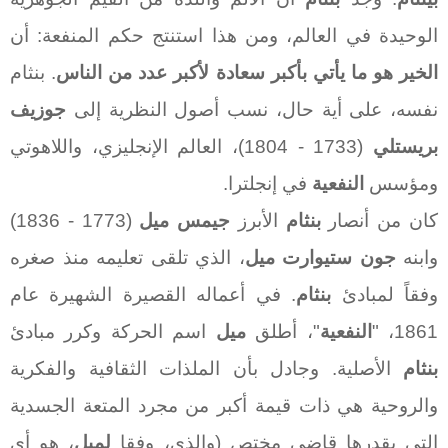
الوحيدة في العالم، ومن هذا استنتج حكم المنفعة: أن
الخير هو ما يأتي بأكبر سعادة لأكبر عدد من الناس
. بنثام
نفسه، على أية حال، نسب أصول النظرية إلى
جوزيف
بريستلي
(1733 - 1804)، العالم الإنجليزي، واللاهوتي
ومؤسس
النفعية
في إنجلترا.
كان من أنصار
بنثام
الأبرز
جيمس ميل
(1773 - 1836)
وابنه
جون ستيوارت ميل
، الذي تلقى تعليمه منذ صغره
وفقاً لمبادئ
بنثام
. في أعماله القصيرة الشهيرة عام
1861، "
النفعية
"، أطلق
ميل
اسم الحركة وكرر مبادئ
بنثام
الأصلية. وجادل بأن الملذات الثقافية والفكرية
والروحية هي ذات قيمة أكبر من مجرد المتعة الجسدية
التي يقدرها قاضي مختص (والذي، وفقا
لميل
، هو أي