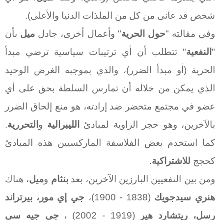
شخص قد عانى من كل من الملذات الدنيا والأعلى).
وفي مقالته "
حول الحرية
" وأعمال أخرى، جادل
ميل
بأن
"
النفعية
" تتطلب أن أي ترتيبات سياسية ترضي مبدأ
الحرية (أو مبدأ الضرر)، والذي بموجبه الغرض الوحيد
الذي يمكن من خلاله أن تمارس السلطة بحق على أي
عضو في مجتمع متحضر ضد إرادته، هو منع إلحاق الضرر
بالآخرين، وهو حجر الزاوية لمبادئ
الليبرالية
و
التحررية
.
كما استخدم بعض الفلاسفة الماركسيين هذه المبادئ
كحجج
للاشتراكية
.
ومن بين النفعيين البارزين الآخرين، بعد
بنثام
و
ميل
، هناك
هنري سيدجويك
(1838 - 1900)،
جي إي مور، بيرتراند
رسل، ريتشارد هير
(1919 - 2002) ،
جي جيه سي