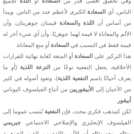
وفي تحقيق أقصى قدر من
السعادة
أو
ال
لذة
لجميع
الناس، أي
السعادة
الكبرى لأعظم عدد من الناس. ويبدأ
من أساس أن
ال
لذة
و
السعادة
قيمتان جوهريتان، وأن
الألم والمعاناة لا قيمة لهما جوهريًا، وأن أي شيء آخر له
قيمة فقط في التسبب في
السعادة
أو منع المعاناة.
هذا التركيز على
السعادة
أو المتعة كغاية نهائية للقرارات
الأخلاقية، يجعل النفعية نوعًا من
النزعة اللذية
(أو ما
يعرف أحيانًا باسم
النفعية اللذية
)، وتعود أصوله في كثير
من الأحيان إلى
الأبيقوريين
من أتباع الفيلسوف اليوناني
أبيقور
.
لكن كمذهب فكري محدد، فإن
النفعية
تُنسب عموما إلى
الفيلسوف الإنجليزي والإصلاحي الاجتماعي
جيريمي
بينثام
. وجد
بنثام
أن الألم واللذة من القيم الجوهرية