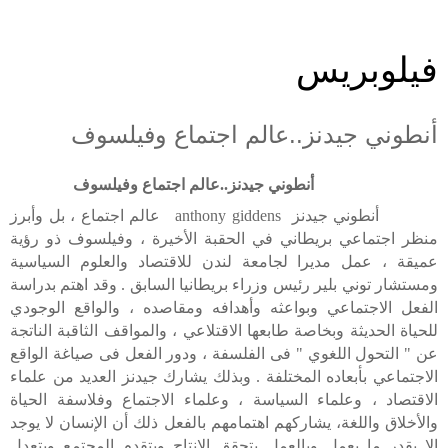
فيلوبريس
أنطوني جيدنز..عالم اجتماع وفيلسوف
أنطوني جيدنز..عالم اجتماع وفيلسوف
أنطوني جيدنز
anthony giddens
عالم اجتماع ، بل وأبرز
منظر اجتماعي بريطاني في الحقبة الأخيرة ، وفيلسوف ذو رؤية
عميقة ، عمل مديرا لجامعة لندن للاقتصاد والعلوم السياسية
ومستشار توني بلير رئيس وزراء بريطانيا السابق . وقد اهتم بدراسة
الفعل الاجتماعي وبواعثه وأهدافه ومقاصده ، والواقع الوجودي
للحياة الحديثة وبخاصة طابعها الاقتلاعي ، والمواقف الثاقبة الناتجة
عن " التحول اللغوي " فى الفلسفة ، ودور الفعل فى صياغة الواقع
الاجتماعي بأبعاده المختلفة . وبذلك يشارك جيدنز العديد من علماء
الاقتصاد ، وعلماء السياسة ، وعلماء الاجتماع وفلاسفة الحياة
والأخلاق واللغة، يشاركهم اهتمامهم بالفعل ذلك أن الإنسان لا يوجد
إلا بقدر ما يعمل وبالعمل يتحقق الإنتاج ويتقدم المجتمع ويتعدل