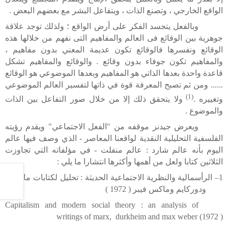
الواقع الخارجي ، وتصنع الذات ، ويتفاعل البشر مع بعضهم البعض .
وبالفعل يتجسد الفكر على أرض الواقع ؛ ولذلك توجد علاقة
جوهرية بين الوقائع فى العالم والمفاهيم التى نفهم من خلالها هذه
الوقائع ونفسرها فالوقائع تكون عديمة المعني بدون مفاهيم ،
والمفاهيم تكون جوفاء بدون وقائع . والوقائع والمفاهيم تشكل
قاعدة واحدة بعدها الذاتي هو المفاهيم وبعدها الموضوعي هو الوقائع
...... ومن ثم تصبح المعرفة قوة في ذاتها لتفسير العالم الموضوعي
(1)
وتغييره .
ولا يتحقق ذلك إلا من خلال صور التفاعل بين الذات
والموضوع .
ويعرض جيدنز موقفه من "الفعل الاجتماعي" ويقدم رؤيته
الفلسفية التحليلية النقدية لواقعنا المعاصر - الذي وصف فيها عالم
اليوم بأنه عالم شارد : عالم منفلت - في مؤلفاته التي تجاوزت
الثلاثين كتابا ولعل من أهمها وأكثرها انتشارا ما يلي :
1– الرأسمالية والنظرية الاجتماعية الحديثة : تحليل لكتابات ماركس
ودوركايم وماكس فيبر ( 1972 )
Capitalism and modern social theory : an analysis of
writings of marx, durkheim and max weber (1972 )