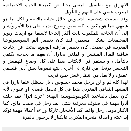
الانهراق
مع
تفاصيل
المعنى
بحثا
عن
كيمياء
الحياة
الاجتماعية
لمغرب
عصي
على
الفهم
و
التأويل
.
وقد اتسمت
شخصية
الجسوس
خلال
حياته
بالانتصار
لكل
ما
هو
شفهي
عما
هو
مكتوب
لكنه
سبق
وصرح
بندمه
على
هذا
الأمر
وأشار
إلى
أن
الحاجة
للمكتوب
باتت
أكثر
إلحاحا
لاسيما
مع
ارتباك
وتوتر
المجتمعات
بشكل
مستمر، لقد
كان
يعتصر
ألم
السوسيولوجيا
المغربية
في
صمت،
كان
يعتصر
مأزقية
الوضع،
يبحث
عن
إجابات
شافية
للمآل
الملتبس
و
الملغز،
يحاول
أن
يفهم
ما
يحدث،
يكتفي
بالتأمل
،
و
يستمر
في
الانكتاب
ضدا
على
كل
أوضاع
التهميش
و
التبخيس
يرتحل
من
قارة
إلى
أخرى،
ينتج
نصوصا
بعبق
أدبي
فلسفي
عميق،
و
لا
يمل
من
انتظار
غبش
صبح
قريب
.
لهذا
كله
لم
و
لن
يرحل
محمد جسوس ،
بل
سيظل
علما
بارزا
في
المشهد
الثقافي
المغربي
ضدا
في
كل
تجاهل
قصدي
أو
عفوي،
لأنه
كان
يعمل
بالقاعدة
الكونفوشيوسية
البهية
:
"أترك
أثرا"
فقد
خلف
آثارا
مهمة
في
صنوف
معرفية
شتى،
لقد
رحل
في
صمت
مالح،
كما
الكبار
دوما،
رحل
واقفا
كما
الأشجار،
تاركا
وراءه
أعمالا
مهمة
تؤكد
إبداعيته
و
أصالة
منجزه
الفكري
.
فالكبار
لا
يرحلون
بالمرة
.