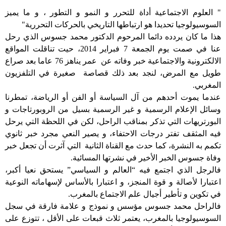
"
العلوم الاجتماعية أداة للتحرر و النمو و التطور ، و ما يميز
السوسيولوجيا تحديدا هو ارتباطها التاريخي بالحركات التحررية"
هذا ما كان يردده دائما المرحوم الدكتور محمد جسوس الذي رحل
عنا في صمت يوم الجمعة 7 فبراير 2014، حيت تناقلت المواقع
الالكترونية والاجتماعية خبر وفاته عن
عمر
يناهز
76
عاما
بعد
صراع
طويل
مع
المرض، لنجد بعد ذلك قصاصة صغيرة في التلفزيون
المغربي.
عندما
يموت
أحدهم
من
آل
السياسة
أو
الفن
أو
الرياضة،
تمطرنا
وسائل
الإعلام
الرسمية
و
غير
الرسمية
بسيل
من
الروبورتاجات
و
البورتريهات
التي
تذكر
بمناقب
الراحل،
لكن
في
اللحظة
التي
يرحل
فيه
المثقف
تفتر
درجات
الاحتفاء،
و
يصير
النعي
مجرد
خبر
ثانوي
تكمم
به
النشرة،
كما
حدث
مع
القناة
الثانية
التي
آثرت
أن
تجعل
خبر
وفاة
جسوس
الخبر
الأخير
في
نشرتها
المسائية.
فالرجل
الذي
اجتمع
فيه
“
العالم
و
السياسي
”
يستحق
نعيا أكبر،
اعتبارا
لأصالة
و
قوة
المنجز،
و
اعتبارا
بالأساس
لإسهاماته
النوعية
في
تكوين
و
تأطير
أجيال
علم
الاجتماع
بالمغرب
.
فالراحل محمد جسوس مؤسس
و
نموذج
و
علامة
فارقة
في
سجل
السوسيولوجيا
بالمغرب،
يعتمر
ثلاث
قبعات
على
الأقل ،
تتوزع
على