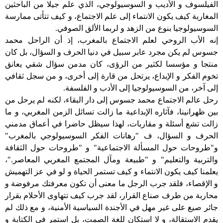
الفيلسوف
و
الأديب
و
السوسيولوجي،
الذي
علم جيلا من الباحثين
المغاربة
كيف
يكون
الانتماء
إلى
علم
الاجتماع،
و
كيف
تتأتى
ممارسة
السوسيولوجيا
بنوع
من
الزهد
و
لربما
الألق
الصوفي
.
إنه
الأب
الروحي
لعلم
الاجتماع
بالمغرب،
إذ أن الراحل محمد
جسوس لم يكن مجرد
عابر
سبيل
في
دنيا
الحرف
و
السؤال،
بل
كان
منتجا
و
مؤسسا
لكثير
من
الرؤى،
كان
مدمن
سؤال
شقي
يعانق
تخوم
الفكر
و
الإبداع،
يرتحل
من
قارة
إلى
أخرى،
و
من
سجل
ثقافي
إلى
آخر،
من
السوسيولوجيا
إلى
الأدب
و
الفلسفة
.
رحل
عالم الاجتماع محمد جسوس
إلى
دار
البقاء،
لكنه
لم
يرحل
من
بين
ظهرانينا،
فآثاره
الإبداعية
ما
زالت
تسائل
الزمن
المغربي،
و
ما
زالت
تشع
أسئلة
و
مقاربات،
لهذا
سيظل
حاضرا
في
أعماق
مدمني
الحرف
و
السؤال،
ف
"
رهانات
الفكر
السوسيولوجي
بالمغرب
"
و
"
طروحات
حول
المسألة
الاجتماعية
"
و
"
طروحات
حول
الثقافة
والتربية
والتعليم
"
و
"
طبيعة
ومآل
المجتمع
المغربي
المعاصر
".
،
يعلمنا
كيف
يكون
الانتماء
و
كيف
تستمر
الحياة
و
لو
في
عز
التهميش
و
الإقصاء،
فلقد
جرب
الرجل
ما
معنى
أن
تكون
معرفتك
مرفوضة
و
محاربة
من
طرف
صناع
القرار،
لقد
جرب
كيف
تتهاوى
الأحلام
بقرار
جائر
صيغ
على
غير
مهل
في
الأجندة
السياسية
الأمنية،
و
مع
ذلك
لم
يقدم
الاستقالة،
و
لا
استكان
للغة
الصمت،
بل
استمر
في
الكتابة
و