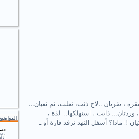
ة ، نقرتان...لاح ذئب، ثعلب، ثم ثعبان...
وردتان... ذابت ، استهلكها... لذة ،
المواضيع 
يان
!!
ماذا؟ أسفل النهد ترقد فأرة أو ـ
الشخ
تحلي
أنا 