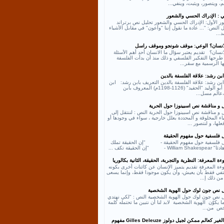
، ويتصور، ويثبت، وينفي...
ي : الإدراك الحسي والشعور
ر الأول: الإدراك الحسي والشعور تحليل نص برتراند
النص: "... عادة ما نقول إننا "واعون" في مقابل الأشياء
د...
لانسان؟ الوعي: موقف شونجو وموقف راسل
انسان؟ تقديم يعتبر سؤال ما الانسان أحد أهم الأسئلة
طرحها التفكير الفلسفي و ذلك منذ أن بدأت الفلسفة
ها الرسمية مع سقر...
بن رشد: علاقة الفلسفة بالدين
بن رشد: علاقة الفلسفة بالدين التعريف بابن رشد: ابن
رشد أبو الوليد "الحفيد" (1126-1198م) المعروف بابن
عالم مسل...
ل و مناقشة نص اسبينوزا حول الحرية
 و مناقشة نص اسبينوزا حول الحرية النص : لننتقل إلى
اء المخلوقة و المحددة بعلل خارجية ، سواء في وجودها أو
لها، و لنتصور ...
ل فلسفية حول مفهوم الحقيقة
ل فلسفية حول مفهوم الحقيقة - "إن الحقيقة تملك
William - "إن الحقيقة تكف ...
ة المعرفة: النظرية والتجربة، الحقيقة، الثانية بكالوريا
ءة المعرفة تقديم يتميز الإنسان عن كائنات أخرى بكونه
كتفي فقط بأن يعيش، وأن يكون موجودا فقط، وإنما يسعى
من ذلك إ...
ل نص جون لوك حول الهوية الشخصية
ل نص جون لوك حول الهوية الشخصية النص : "لكي نهتدي
ا يكوّن الهوية الشخصية لابد لنا أن نتبين ما تحتمله كلمة
ص من...
نص الغير كعالم ممكن لجيل دولوز Gilles Deleuze مفهوم