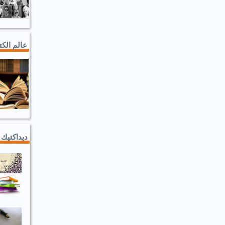
عالم الك
ديداكتيك 