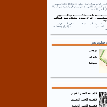
نص الغير كعالم ممكن لجيل دولوز Gilles Deleuze مفهوم
 هل الغير هو بالضرورة، في مقام ثان يالنسبة إلى أنا ما؟
ان الغير تاليا، ف...
ــــــعـــــية –المــــــشكلــــــــــة في الـــــــدرس
ـــــلســـفي - إقتراح وضعيات- مشكلات لبعض المفاهيم
ية-
ــــــعـــــية –المــــــشكلــــــــــة في الـــــــدرس
ـــــــلســـفي - إقتراح وضعيات-
..
 فيلوبريس
دروس
نصوص
منهجية
فلاسـفة العصر القديـم
فلاسفة العصر الوسيط
فلاسفة العصر الحديث