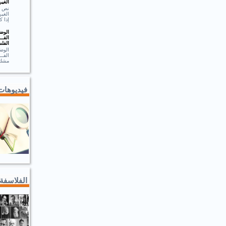
الغير
الغير
إذا ك
الوضـ
الفــ
الفلس
الوضـ
الف
مشك.
فيديوهات
الفلاسفة