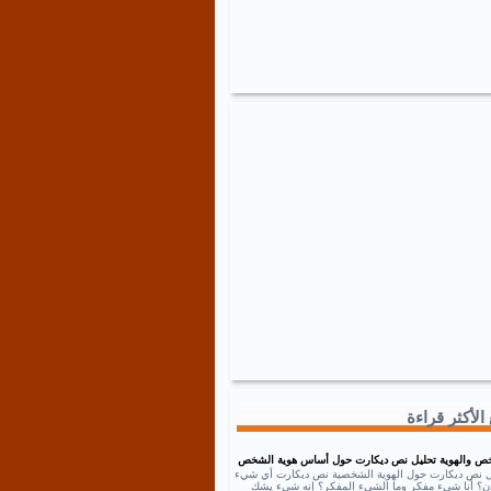
الأكثر قراءة
ص والهوية تحليل نص ديكارت حول أساس هوية الشخص
ل نص ديكارت حول الهوية الشخصية نص ديكارت أي شيء
إذن؟ أنا شيء مفكر وما الشيء المفكر؟ إنه شيء يشك