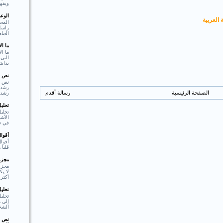
ويفهم
الوع
 العربية
المحو
راسل 
الجام
ما ا
ما ال
التي 
بدايت
نص ا
نص ا
الصفحة الرئيسية
رسالة أقدم
رشد،
تحلي
تحليل
الأشي
في فع
أقوا
أقوا
قلبا هادئا"  Shakespear
مجزوء
مجزو
لا ي
أكثر 
تحلي
تحلي
إلى م
الشخ