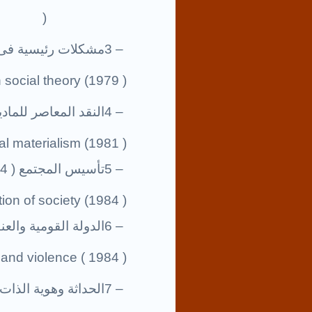
)
3 –
مشكلات رئيسية فى الن
 social theory (1979 )
4 –
النقد المعاصر للمادية ال
al materialism (1981 )
5 –
تأسيس المجتمع ( 1984
ion of society (1984 )
6 –
الدولة القومية والعنف (
 and violence ( 1984 )
7 –
الحداثة وهوية الذات ( 91