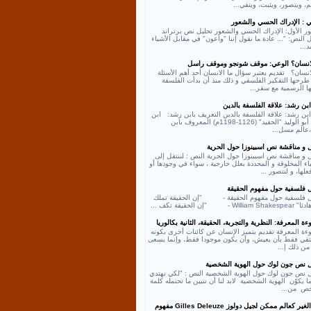
، ويتصور، ويثبت، وينفي...
ي : الإدراك الحسي والشعور
ر الأول: الإدراك الحسي والشعور تحليل نص برتراند
النص: "... عادة ما نقول إننا "واعون" في مقابل الأشياء
د...
لانسان؟ الوعي: موقف شونجو وموقف راسل
انسان؟ تقديم يعتبر سؤال ما الانسان أحد أهم الأسئلة
طرحها التفكير الفلسفي و ذلك منذ أن بدأت الفلسفة
ها الرسمية مع سقر...
بن رشد: علاقة الفلسفة بالدين
بن رشد: علاقة الفلسفة بالدين التعريف بابن رشد: ابن
رشد أبو الوليد "الحفيد" (1126-1198م) المعروف بابن
عالم مسل...
ل و مناقشة نص اسبينوزا حول الحرية
 و مناقشة نص اسبينوزا حول الحرية النص : لننتقل إلى
اء المخلوقة و المحددة بعلل خارجية ، سواء في وجودها أو
لها، و لنتصور ...
ل فلسفية حول مفهوم الحقيقة
ل فلسفية حول مفهوم الحقيقة - "إن الحقيقة تملك
William - "إن الحقيقة تكف ...
ة المعرفة: النظرية والتجربة، الحقيقة، الثانية بكالوريا
ءة المعرفة تقديم يتميز الإنسان عن كائنات أخرى بكونه
كتفي فقط بأن يعيش، وأن يكون موجودا فقط، وإنما يسعى
من ذلك إ...
ل نص جون لوك حول الهوية الشخصية
ل نص جون لوك حول الهوية الشخصية النص : "لكي نهتدي
ا يكوّن الهوية الشخصية لابد لنا أن نتبين ما تحتمله كلمة
ص من...
نص الغير كعالم ممكن لجيل دولوز Gilles Deleuze مفهوم