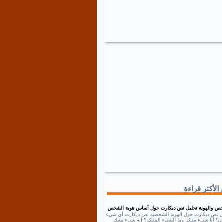
الأكثر قراءة
ص والهوية تحليل نص ديكارت حول أساس هوية الشخص
ل نص ديكارت حول الهوية الشخصية نص ديكارت أي شيء
إذن؟ أنا شيء مفكر وما الشيء المفكر؟ إنه شيء يشك