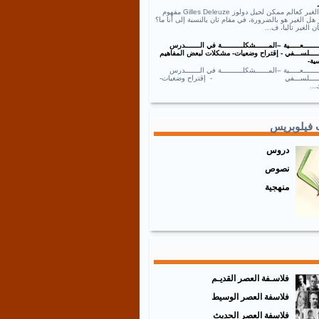
نص الغير كعالم ممكن لجيل دولوز Gilles Deleuze مفهوم
 هل الغير هو بالضرورة، في مقام ثان يالنسبة إلى أنا ما؟
ان الغير تاليا، ف...
ــــــعـــــية –المــــــشكلــــــــــة في الـــــــدرس
ـــــلســـفي - إقتراح وضعيات- مشكلات لبعض المفاهيم
ية-
ــــــعـــــية –المــــــشكلــــــــــة في الـــــــدرس
ـــــــلســـفي - إقتراح وضعيات-
..
 فيلوبريس
دروس
نصوص
منهجية
فلاسـفة العصر القديـم
فلاسفة العصر الوسيط
فلاسفة العصر الحديث