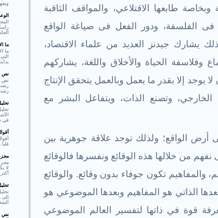
ويفهم
 وبخاصة طابعها الاقتلاعي، والمواقف الثاقبة
الوع
المحو
 فى الفلسفة، ودور الفعل فى صياغة الواقع
راسل 
الجام
بذلك يشارك جيدنز العديد من علماء الاقتصاد،
ما ا
ما ال
التي 
اع وفلاسفة الحياة والأخلاق واللغة، يشاركهم
بدايت
نص ا
ا يوجد إلا بقدر ما يعمل وبالعمل يتحقق الإنتاج
نص ا
رشد،
 الخارجي، وتصنع الذات، ويتفاعل البشر مع
تحلي
تحليل
الأشي
في فع
أقوا
 أرض الواقع؛ ولذلك توجد علاقة جوهرية بين
أقوا
قلبا هادئا"  Shakespear
ى نفهم من خلالها هذه الوقائع ونفسرها فالوقائع
مجزوء
مجزو
لا ي
 والمفاهيم تكون جوفاء بدون وقائع. والوقائع
أكثر 
تحلي
دها الذاتي هو المفاهيم وبعدها الموضوعي هو
تحلي
إلى م
الشخ
معرفة قوة في ذاتها لتفسير العالم الموضوعي