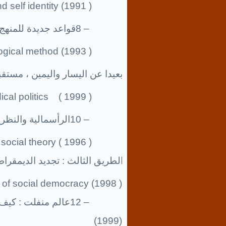
 self identity (1991 )
8 –
قواعد جديدة للمنهج في
ogical method (1993 )
9 –
بعيدا عن اليسار واليمين ، مستقبل 
dical politics ( 1999 )
10 –
الرأسمالية والنظرية ا
ocial theory ( 1996 )
11 –
الطريق الثالث : تجديد الديمقراطي
 of social democracy (1998 )
12 –
عالم منفلت : كيف ت
(1999)