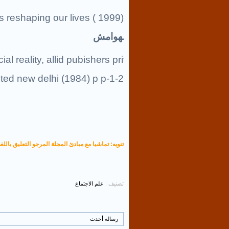
s reshaping our lives ( 1999)
الهوامش
al reality, allid pubishers private
ited new delhi (1984) p p-1-2
تنويه: تماشيا مع مبادئ المجلة المرجو التعليق باللغة
تصنيف :
علم الاجتماع
رسالة أحدث