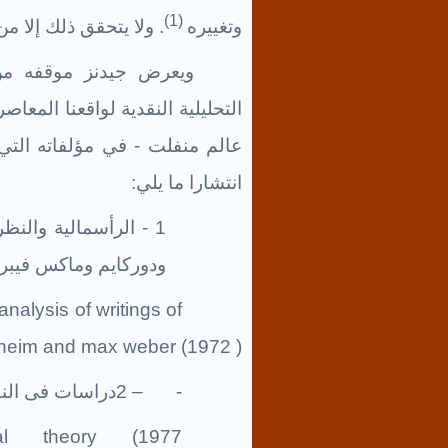
(1)
وتغييره
.
ولا يتحقق ذلك إلا م
ويعرض جيدنز موقفه من 
التحليلية النقدية لواقعنا المعاص
عالم منفلت - في مؤلفاته التي ت
انتشارا ما يلي
:
1
- الرأسمالية والنظر
ودوركايم وماكس فيبر ( 72
nalysis of writings of
heim and max weber (1972 )
-
2 –
دراسات فى النظري
al theory (1977